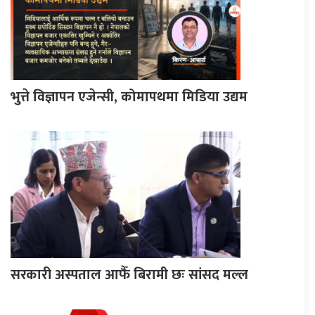
भुत्ते विज्ञापन एजेन्सी, कोमापथमा मिडिया उद्यम
सरकारी अस्पताल आफैँ बिरामी छः सांसद मल्ल