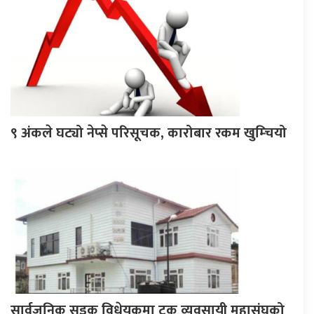
९ अंकले घट्यो नेप्से परिसूचक, कारोबार रकम खुम्चियो
सार्वजनिक सडक विधेयकमा ट्रक व्यवसायी महासंघको