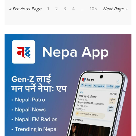
« Previous Page
1
2
3
4
...
105
Next Page »