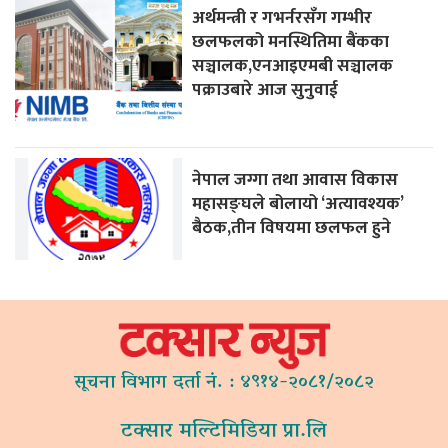
अर्थमन्त्री र गभर्नरसँग गम्भीर
छलफलको मनस्थितिमा बैंकका
सञ्चालक,एनआइएमबी सञ्चालक
पक्राउबारे आज सुनुवाई
नेपाल जग्गा तथा आवास विकास
महासङ्घले बोलायो ‘अत्यावश्यक’
बैठक,तीन विषयमा छलफल हुने
सूचना विभाग दर्ता नं. : ४९१४-२०८१/२०८२
टक्सार मल्टिमिडिया प्रा.लि