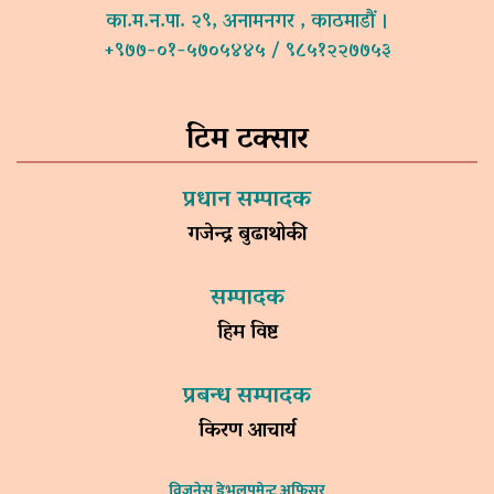
का.म.न.पा. २९, अनामनगर , काठमाडौं ।
+९७७-०१-५७०५४४५ / ९८५१२२७७५३
टिम टक्सार
प्रधान सम्पादक
गजेन्द्र बुढाथोकी
सम्पादक
हिम विष्ट
प्रबन्ध सम्पादक
किरण आचार्य
विजनेस डेभलपमेन्ट अफिसर