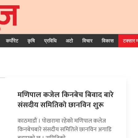
कर्पोरेट
कृषि
प्रविधि
अटो
विचार
विकास
टक्सार 
मणिपाल कजेल किनबेच बिवाद बारे
संसदीय समितिकाे छानविन शुरू
काठमाडौं । पोखरामा रहेको मणिपाल कलेज
किनबेचबारे संसदीय समितिले छानविन अगाडि
बढाएको छ । समितिको