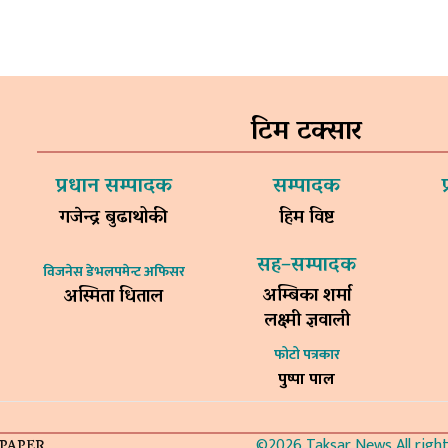
टिम टक्सार
प्रधान सम्पादक
सम्पादक
गजेन्द्र बुढाथोकी
हिम विष्ट
सह–सम्पादक
विजनेस डेभलपमेन्ट अफिसर
अम्बिका शर्मा
अस्मिता धिताल
लक्ष्मी ज्ञवाली
फोटो पत्रकार
पुष्पा पाल
©2026 Taksar News All rights
-PAPER