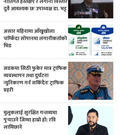
नीतिगत हस्तक्षेप र लगानी विस्तार
दुवै आवश्यक छः उपाध्यक्ष डा. भट्ट
असार महिनामा आँखुखोला
चम्किँदा सोपानमा लगानीकर्ताको
भिड
सडकमा सिठी फुकेर मात्र ट्राफिक
व्यवस्थापन तथा दुर्घटना
न्युनिकरण गर्न सकिँदैनः ट्राफिक
प्रहरी
मुलुकलाई सुरक्षित गन्तव्यमा
पुर्‍याउने जिम्मा हाम्रो हो: रवि
लामिछाने