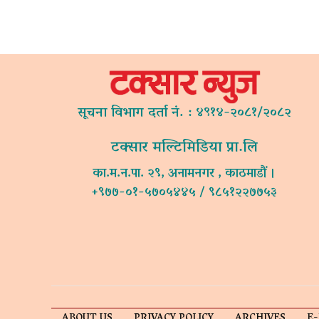
सूचना विभाग दर्ता नं. : ४९१४-२०८१/२०८२
टक्सार मल्टिमिडिया प्रा.लि
का.म.न.पा. २९, अनामनगर , काठमाडौं ।
+९७७-०१-५७०५४४५ / ९८५१२२७७५३
ABOUT US
PRIVACY POLICY
ARCHIVES
E