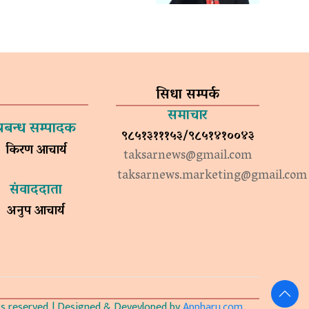
सिधा सम्पर्क
समाचार
प्रबन्ध सम्पादक
९८५१३१११५३/९८५१४१००४३
किरण आचार्य
taksarnews@gmail.com
taksarnews.marketing@gmail.com
संवाददाता
अनुप आचार्य
 reserved. | Designed & Devevloped by
Appharu.com