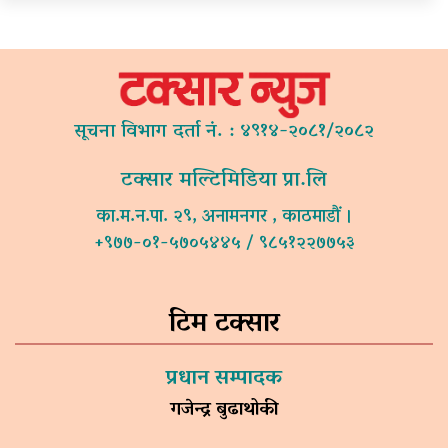
सूचना विभाग दर्ता नं. : ४९१४-२०८१/२०८२
टक्सार मल्टिमिडिया प्रा.लि
का.म.न.पा. २९, अनामनगर , काठमाडौं ।
+९७७-०१-५७०५४४५ / ९८५१२२७७५३
टिम टक्सार
प्रधान सम्पादक
गजेन्द्र बुढाथोकी