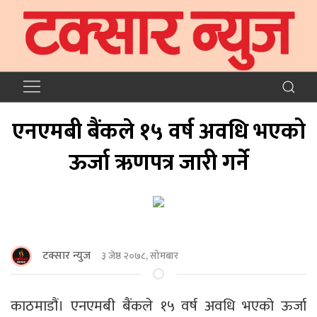
एनएमबी बैंकले १५ वर्ष अवधि भएको
ऊर्जा ऋणपत्र जारी गर्ने
टक्सार न्युज
३ जेष्ठ २०७८, सोमबार
काठमाडौं। एनएमबी बैंकले १५ वर्ष अवधि भएको ऊर्जा