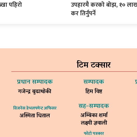
ुख्खा पहिरो
उपहारमै करको बोझ, १० लाख ज
कर तिर्नुपर्ने
टिम टक्सार
प्रधान सम्पादक
सम्पादक
गजेन्द्र बुढाथोकी
हिम विष्ट
सह–सम्पादक
विजनेस डेभलपमेन्ट अफिसर
अम्बिका शर्मा
अस्मिता धिताल
लक्ष्मी ज्ञवाली
फोटो पत्रकार