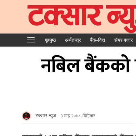
गृहपृष्‍ठ
अर्थतन्त्र
बैंक-वित्त
सेयर बजार
नबिल बैंकको ए
टक्सार न्युज
३ भाद्र २०७८, बिहिबार