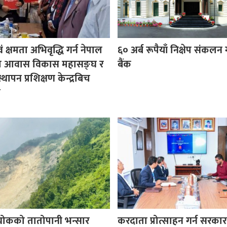
 क्षमता अभिवृद्धि गर्न नेपाल
६० अर्ब रूपैयाँ निक्षेप संकलन गर्द
था आवास विकास महासङ्घ र
बैंक
्थापन प्रशिक्षण केन्द्रबिच
ी
ल्चोकको तातोपानी भन्सार
करदाता प्रोत्साहन गर्न सरकार