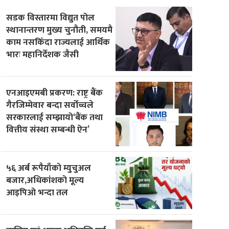
सडक विस्तारमा विद्युत पोल
स्थानान्तरण मुख्य चुनौती, समयमै
काम नसकिँदा राज्यलाई आर्थिक
भारः महानिर्देशक जैसी
एनआइएमबी प्रकरण: राष्ट्र बैंक
गैरजिम्मेवार बन्दा सर्वोच्चले
सरकारलाई सम्झायो‘बैंक तथा
वित्तीय संस्था सम्बन्धी ऐन’
५६ अर्ब रूपैयाँकाे म्युचुअल
बजार,अधिकांशको मूल्य
आइपिओ भन्दा तल