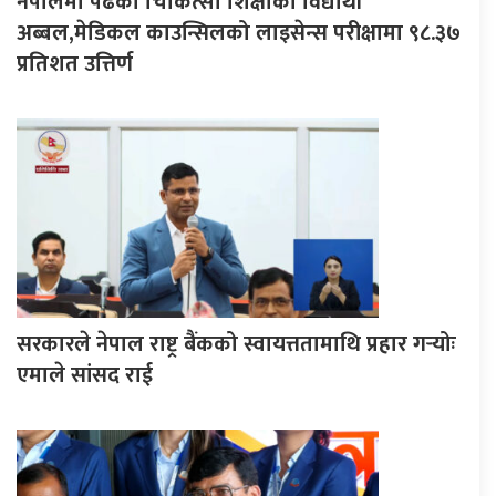
नेपालमा पढेका चिकित्सा शिक्षाका विद्यार्थी
अब्बल,मेडिकल काउन्सिलको लाइसेन्स परीक्षामा ९८.३७
प्रतिशत उत्तिर्ण
सरकारले नेपाल राष्ट्र बैंकको स्वायत्ततामाथि प्रहार गर्‍योः
एमाले सांसद राई