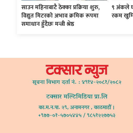
साउन महिनाबाटै ठेक्का प्रक्रिया शुरु,
९ अंकले घ
विद्युत मिटरको अभाव क्रमिक रूपमा
रकम खुम्
समाधान हुँदैछः मन्त्री श्रेष्ठ
सूचना विभाग दर्ता नं. : ४९१४-२०८१/२०८२
टक्सार मल्टिमिडिया प्रा.लि
का.म.न.पा. २९, अनामनगर , काठमाडौं ।
+९७७-०१-५७०५४४५ / ९८५१२२७७५३