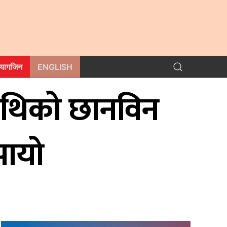
म्यागजिन
ENGLISH
षमाथिको छानविन
झायो