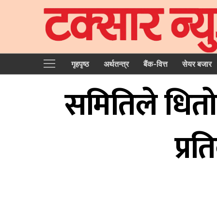
गृहपृष्‍ठ
अर्थतन्त्र
बैंक-वित्त
सेयर बजार
समितिले धितोप
प्र