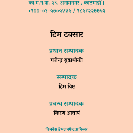
का.म.न.पा. २९, अनामनगर , काठमाडौं ।
+९७७-०१-५७०५४४५ / ९८५१२२७७५३
टिम टक्सार
प्रधान सम्पादक
गजेन्द्र बुढाथोकी
सम्पादक
हिम विष्ट
प्रबन्ध सम्पादक
किरण आचार्य
विजनेस डेभलपमेन्ट अफिसर