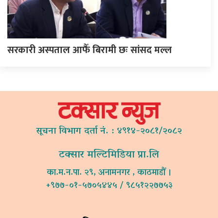
सरकारी अस्पताल आफैँ बिरामी छः सांसद मल्ल
सूचना विभाग दर्ता नं. : ४९१४-२०८१/२०८२
टक्सार मल्टिमिडिया प्रा.लि
का.म.न.पा. २९, अनामनगर , काठमाडौं ।
+९७७-०१-५७०५४४५ / ९८५१२२७७५३