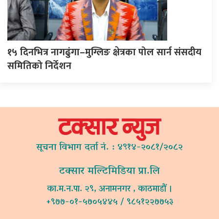
१५ दिनभित्र नागढुंगा–मुग्लिङ क्षेत्रका पोल सार्न संसदीय
समितिको निर्देशन
सूचना विभाग दर्ता नं. : ४९१४-२०८१/२०८२
टक्सार मल्टिमिडिया प्रा.लि
का.म.न.पा. २९, अनामनगर , काठमाडौं ।
+९७७-०१-५७०५४४५ / ९८५१२२७७५३