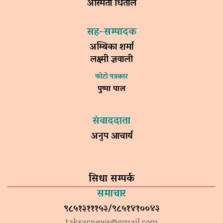
अस्मिता धिताल
सह–सम्पादक
अम्बिका शर्मा
लक्ष्मी ज्ञवाली
फोटो पत्रकार
पुष्पा पाल
संवाददाता
अनुप आचार्य
सिधा सम्पर्क
समाचार
९८५१३१११५३/९८५१४१००४३