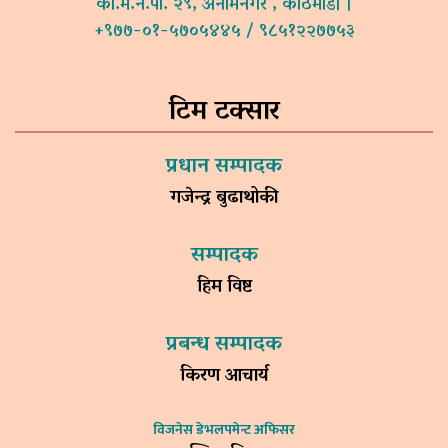
का.म.न.पा. २९, अनामनगर , काठमाडौं ।
+९७७-०१-५७०५४४५ / ९८५१२२७७५३
टिम टक्सार
प्रधान सम्पादक
गजेन्द्र बुढाथोकी
सम्पादक
हिम विष्ट
प्रबन्ध सम्पादक
किरण आचार्य
विजनेस डेभलपमेन्ट अफिसर