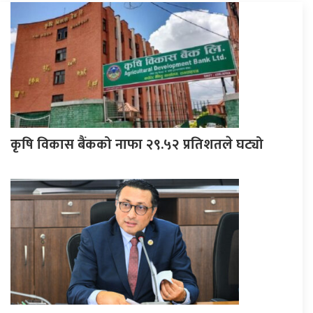
कृषि विकास बैंकको नाफा २९.५२ प्रतिशतले घट्यो