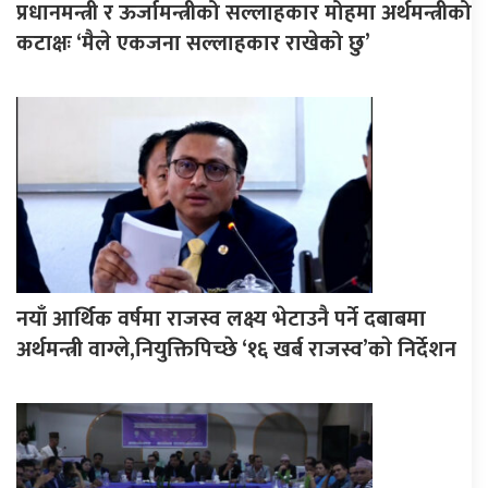
प्रधानमन्त्री र ऊर्जामन्त्रीको सल्लाहकार मोहमा अर्थमन्त्रीको
कटाक्षः ‘मैले एकजना सल्लाहकार राखेको छु’
नयाँ आर्थिक वर्षमा राजस्व लक्ष्य भेटाउनै पर्ने दबाबमा
अर्थमन्त्री वाग्ले,नियुक्तिपिच्छे ‘१६ खर्ब राजस्व’काे निर्देशन