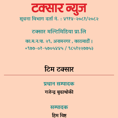
सूचना विभाग दर्ता नं. : ४९१४-२०८१/२०८२
टक्सार मल्टिमिडिया प्रा.लि
का.म.न.पा. २९, अनामनगर , काठमाडौं ।
+९७७-०१-५७०५४४५ / ९८५१२२७७५३
टिम टक्सार
प्रधान सम्पादक
गजेन्द्र बुढाथोकी
सम्पादक
हिम विष्ट