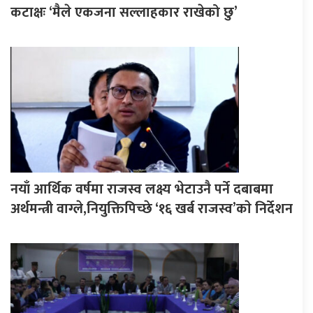
कटाक्षः ‘मैले एकजना सल्लाहकार राखेको छु’
नयाँ आर्थिक वर्षमा राजस्व लक्ष्य भेटाउनै पर्ने दबाबमा
अर्थमन्त्री वाग्ले,नियुक्तिपिच्छे ‘१६ खर्ब राजस्व’काे निर्देशन