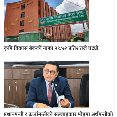
कृषि विकास बैंकको नाफा २९.५२ प्रतिशतले घट्यो
प्रधानमन्त्री र ऊर्जामन्त्रीको सल्लाहकार मोहमा अर्थमन्त्रीको