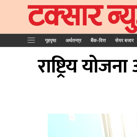
गृहपृष्‍ठ
अर्थतन्त्र
बैंक-वित्त
सेयर बजार
राष्ट्रिय योज