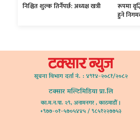
निश्चित शुल्क तिर्नैपर्छ: अध्यक्ष खत्री
रूपमा वृद
हुने निगम
सूचना विभाग दर्ता नं. : ४९१४-२०८१/२०८२
टक्सार मल्टिमिडिया प्रा.लि
का.म.न.पा. २९, अनामनगर , काठमाडौं ।
+९७७-०१-५७०५४४५ / ९८५१२२७७५३