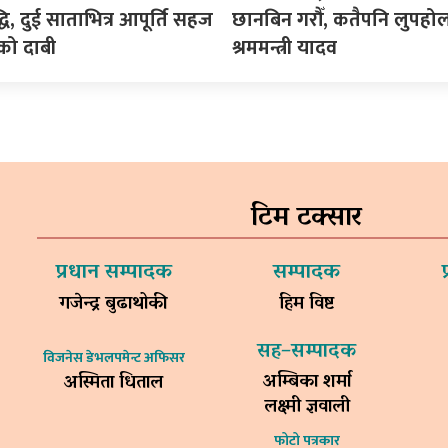
्धि, दुई साताभित्र आपूर्ति सहज
छानबिन गरौँ, कतैपनि लुपहोल 
को दाबी
श्रममन्त्री यादव
टिम टक्सार
प्रधान सम्पादक
सम्पादक
गजेन्द्र बुढाथोकी
हिम विष्ट
सह–सम्पादक
विजनेस डेभलपमेन्ट अफिसर
अम्बिका शर्मा
अस्मिता धिताल
लक्ष्मी ज्ञवाली
फोटो पत्रकार