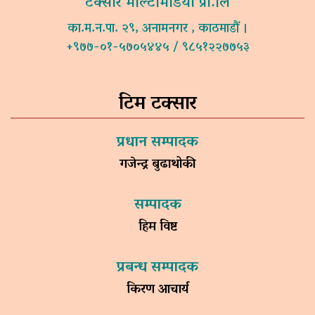
टक्सार मल्टिमिडिया प्रा.लि
का.म.न.पा. २९, अनामनगर , काठमाडौं ।
+९७७-०१-५७०५४४५ / ९८५१२२७७५३
टिम टक्सार
प्रधान सम्पादक
गजेन्द्र बुढाथोकी
सम्पादक
हिम विष्ट
प्रबन्ध सम्पादक
किरण आचार्य