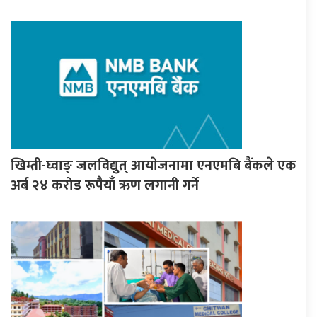
खिम्ती-घ्वाङ् जलविद्युत् आयाेजनामा एनएमबि बैंकले एक
अर्ब २४ करोड रूपैयाँ ऋण लगानी गर्ने