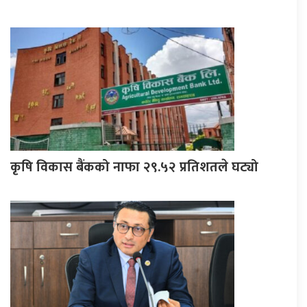
कृषि विकास बैंकको नाफा २९.५२ प्रतिशतले घट्यो