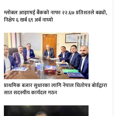
ग्लोबल आइएमई बैंकको नाफा २२.६७ प्रतिशतले बढ्यो,
निक्षेप ६ खर्ब ६९ अर्ब नाघ्यो
प्राथमिक बजार सुधारका लागि नेपाल धितोपत्र बोर्डद्वारा
सात सदस्यीय कार्यदल गठन