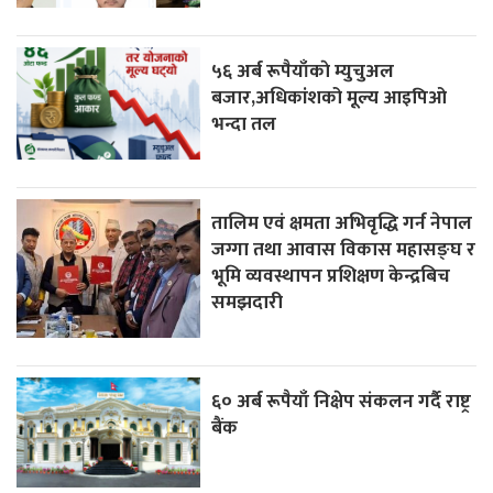
५६ अर्ब रूपैयाँकाे म्युचुअल
बजार,अधिकांशको मूल्य आइपिओ
भन्दा तल
तालिम एवं क्षमता अभिवृद्धि गर्न नेपाल
जग्गा तथा आवास विकास महासङ्घ र
भूमि व्यवस्थापन प्रशिक्षण केन्द्रबिच
समझदारी
६० अर्ब रूपैयाँ निक्षेप संकलन गर्दै राष्ट्र
बैंक