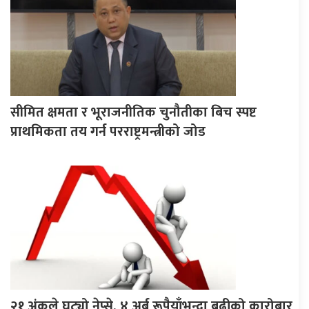
सीमित क्षमता र भूराजनीतिक चुनौतीका बिच स्पष्ट
प्राथमिकता तय गर्न परराष्ट्रमन्त्रीको जोड
२१ अंकले घट्यो नेप्से, ४ अर्ब रूपैयाँभन्दा बढीको कारोबार