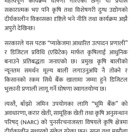
महत्वपूर्ण कार्यक्रम घोषणा गरिएका छन्। यी प्रयास
सकारात्मक भए पनि कृषि तथा विशेषगरी दुग्ध उद्योगको
दीर्घकालीन विकासका दृष्टिले भने नीति तथा कार्यक्रम अझै
अपुरो देखिन्छ।
सरकारले यस पटक “प्याकेजमा आधारित उत्पादन प्रणाली”
र डिजिटल प्रविधि (एग्रिटेक) मार्फत कृषिलाई आधुनिक
बनाउने प्रतिबद्धता जनाएको छ। प्रमुख कृषि बालीको
न्यूनतम समर्थन मूल्य बाली लगाउनुअघि नै तोक्ने र
किसानको रकम सिधै बैंक खातामा जम्मा हुने डिजिटल
भुक्तानी प्रणाली लागू गर्ने घोषणा स्वागतयोग्य छ।
त्यस्तै, बाँझो जमिन उपयोगका लागि “भूमि बैंक” को
अवधारणा, करार खेती, सामूहिक खेती तथा कृषि अनुसन्धान
परिषद् (NARC) को पुनर्संरचनाजस्ता विषयले कृषि क्षेत्रमा
दीर्घकालीन सुधारको संकेत गरेका छन्। साना तथा मझौला