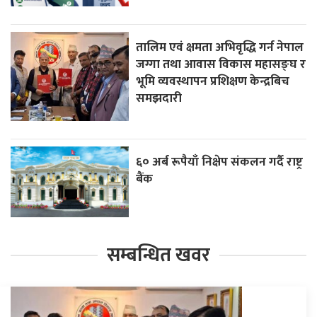
तालिम एवं क्षमता अभिवृद्धि गर्न नेपाल
जग्गा तथा आवास विकास महासङ्घ र
भूमि व्यवस्थापन प्रशिक्षण केन्द्रबिच
समझदारी
६० अर्ब रूपैयाँ निक्षेप संकलन गर्दै राष्ट्र
बैंक
सम्बन्धित खवर