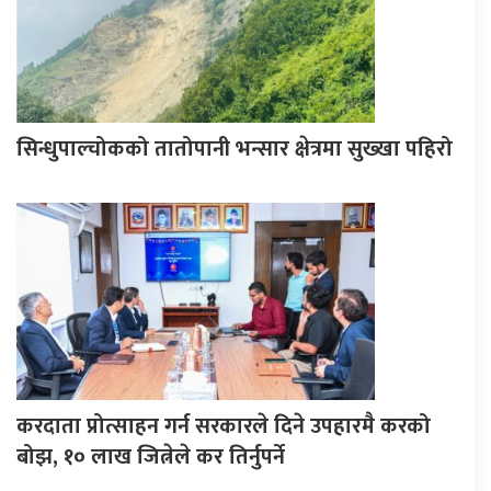
सिन्धुपाल्चोकको तातोपानी भन्सार क्षेत्रमा सुख्खा पहिरो
करदाता प्रोत्साहन गर्न सरकारले दिने उपहारमै करको
बोझ, १० लाख जित्नेले कर तिर्नुपर्ने