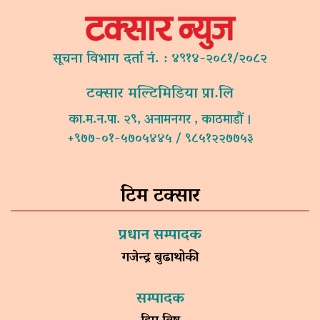
सूचना विभाग दर्ता नं. : ४९१४-२०८१/२०८२
टक्सार मल्टिमिडिया प्रा.लि
का.म.न.पा. २९, अनामनगर , काठमाडौं ।
+९७७-०१-५७०५४४५ / ९८५१२२७७५३
टिम टक्सार
प्रधान सम्पादक
गजेन्द्र बुढाथोकी
सम्पादक