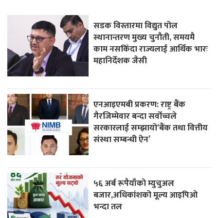
सडक विस्तारमा विद्युत पोल
स्थानान्तरण मुख्य चुनौती, समयमै
काम नसकिँदा राज्यलाई आर्थिक भारः
महानिर्देशक जैसी
एनआइएमबी प्रकरण: राष्ट्र बैंक
गैरजिम्मेवार बन्दा सर्वोच्चले
सरकारलाई सम्झायो‘बैंक तथा वित्तीय
संस्था सम्बन्धी ऐन’
५६ अर्ब रूपैयाँकाे म्युचुअल
बजार,अधिकांशको मूल्य आइपिओ
भन्दा तल