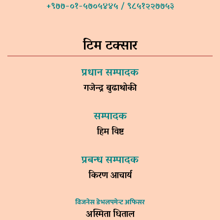
+९७७-०१-५७०५४४५ / ९८५१२२७७५३
टिम टक्सार
प्रधान सम्पादक
गजेन्द्र बुढाथोकी
सम्पादक
हिम विष्ट
प्रबन्ध सम्पादक
किरण आचार्य
विजनेस डेभलपमेन्ट अफिसर
अस्मिता धिताल