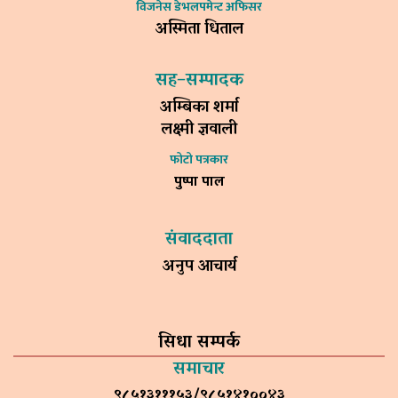
विजनेस डेभलपमेन्ट अफिसर
अस्मिता धिताल
सह–सम्पादक
अम्बिका शर्मा
लक्ष्मी ज्ञवाली
फोटो पत्रकार
पुष्पा पाल
संवाददाता
अनुप आचार्य
सिधा सम्पर्क
समाचार
९८५१३१११५३/९८५१४१००४३