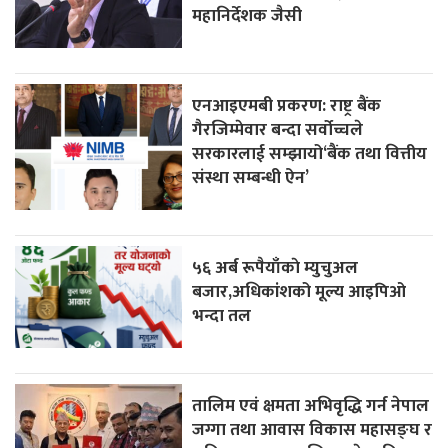
महानिर्देशक जैसी
एनआइएमबी प्रकरण: राष्ट्र बैंक
गैरजिम्मेवार बन्दा सर्वोच्चले
सरकारलाई सम्झायो‘बैंक तथा वित्तीय
संस्था सम्बन्धी ऐन’
५६ अर्ब रूपैयाँकाे म्युचुअल
बजार,अधिकांशको मूल्य आइपिओ
भन्दा तल
तालिम एवं क्षमता अभिवृद्धि गर्न नेपाल
जग्गा तथा आवास विकास महासङ्घ र