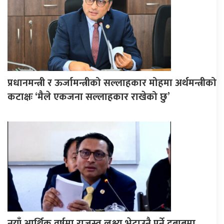
प्रधानमन्त्री र ऊर्जामन्त्रीको सल्लाहकार मोहमा अर्थमन्त्रीको
कटाक्षः ‘मैले एकजना सल्लाहकार राखेको छु’
नयाँ आर्थिक वर्षमा राजस्व लक्ष्य भेटाउनै पर्ने दबाबमा