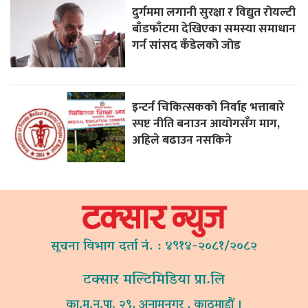
दुर्गममा लगानी सुरक्षा र विद्युत रोयल्टी
बाँडफाँटमा देखिएका समस्या समाधान
गर्न सांसद कँडेलको जोड
इन्टर्न चिकित्सकको निर्वाह भत्ताबारे
स्पष्ट नीति बनाउन आयोगसँग माग,
अहिले बढाउन नसकिने
सूचना विभाग दर्ता नं. : ४९१४-२०८१/२०८२
टक्सार मल्टिमिडिया प्रा.लि
का.म.न.पा. २९, अनामनगर , काठमाडौं ।