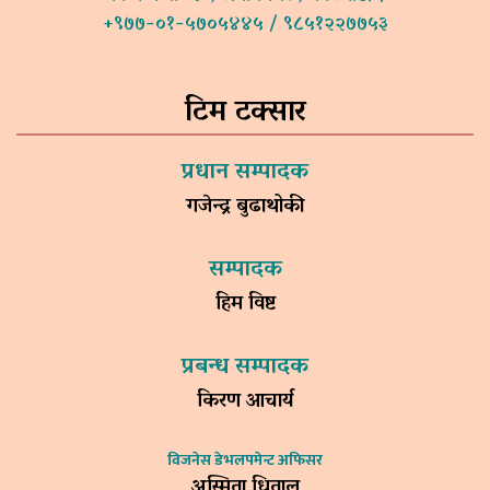
+९७७-०१-५७०५४४५ / ९८५१२२७७५३
टिम टक्सार
प्रधान सम्पादक
गजेन्द्र बुढाथोकी
सम्पादक
हिम विष्ट
प्रबन्ध सम्पादक
किरण आचार्य
विजनेस डेभलपमेन्ट अफिसर
अस्मिता धिताल