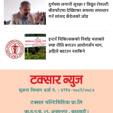
दुर्गममा लगानी सुरक्षा र विद्युत रोयल्टी
बाँडफाँटमा देखिएका समस्या समाधान
गर्न सांसद कँडेलको जोड
इन्टर्न चिकित्सकको निर्वाह भत्ताबारे
स्पष्ट नीति बनाउन आयोगसँग माग,
अहिले बढाउन नसकिने
सूचना विभाग दर्ता नं. : ४९१४-२०८१/२०८२
टक्सार मल्टिमिडिया प्रा.लि
का.म.न.पा. २९, अनामनगर , काठमाडौं ।