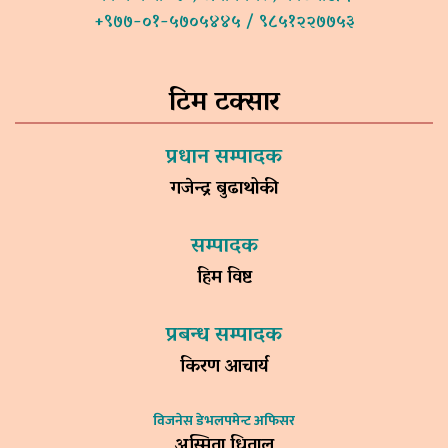
+९७७-०१-५७०५४४५ / ९८५१२२७७५३
टिम टक्सार
प्रधान सम्पादक
गजेन्द्र बुढाथोकी
सम्पादक
हिम विष्ट
प्रबन्ध सम्पादक
किरण आचार्य
विजनेस डेभलपमेन्ट अफिसर
अस्मिता धिताल