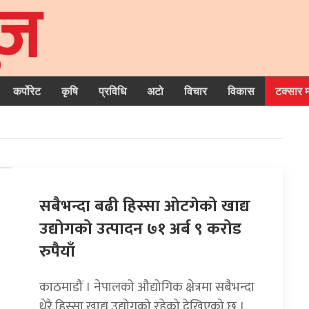
कर्पोरेट
कृषि
प्रविधि
अटो
विचार
विकास
टक्सार 
सबैभन्दा बढी हिस्सा ओटगेको खाद्य
उद्योगको उत्पादन ७१ अर्ब ९ करोड
रुपैयाँ
काठमाडौं । नेपालको औद्योगिक क्षेत्रमा सबैभन्दा
धेरै हिस्सा खाद्य उद्योगको रहेको देखिएको छ ।