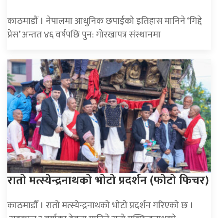
काठमाडौं । नेपालमा आधुनिक छपाईको इतिहास मानिने ‘गिद्दे
प्रेस’ अन्तत ४६ वर्षपछि पुन: गोरखापत्र संस्थानमा
रातो मत्स्येन्द्रनाथको भोटो प्रदर्शन (फाेटाे फिचर)
काठमाडाैँ । रातो मत्स्येन्द्रनाथको भोटो प्रदर्शन गरिएको छ ।