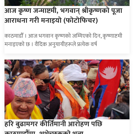
आज कृष्ण जन्माष्टमी, भगवान् श्रीकृष्णको पूजा
आराधना गरी मनाइयाे (फाेटाेफिचर)
काठमाडौँ । आज भगवान कृष्णको जम्मिएको दिन, कृष्णाष्टमी
मनाइएकाे छ । वैदिक अनुयायीहरूले प्रत्येक वर्ष
हरि बुढामगर कीर्तिमानी आरोहण पछि
काठमाडौँमा, शुभेच्छुककाे भव्य