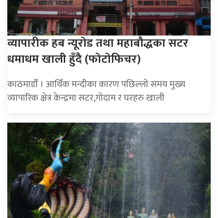
व्यापारीक हब न्यूराेड तथा महाबाैद्धका सटर
धमाधम खाली हुँदै (फाेटाेफिचर)
काठमाडौँ । आर्थिक मन्दीका कारण पछिल्लो समय मुख्य
व्यापारिक क्षेत्र केन्द्रमा सटर,गोदाम र घरहरु खाली